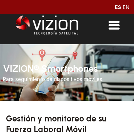
Ir
ES
EN
al
contenido
VIZION® Smartphones
Para seguimiento de dispositivos móviles.
Gestión y monitoreo de su
Fuerza Laboral Móvil